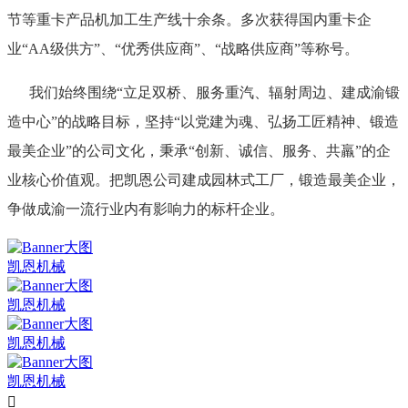
节等重卡产品机加工生产线十余条。多次获得国内重卡企
业“AA级供方”、“优秀供应商”、“战略供应商”等称号。
我们始终围绕“立足双桥、服务重汽、辐射周边、建成渝锻
造中心”的战略目标，坚持“以党建为魂、弘扬工匠精神、锻造
最美企业”的公司文化，秉承“创新、诚信、服务、共羸”的企
业核心价值观。把凯恩公司建成园林式工厂，锻造最美企业，
争做成渝一流行业内有影响力的标杆企业。
凯恩机械
凯恩机械
凯恩机械
凯恩机械
