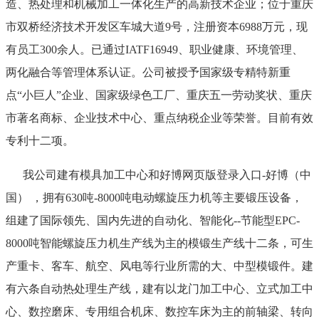
造、热处理和机械加工一体化生产的高新技术企业；位于重庆
市双桥经济技术开发区车城大道9号，注册资本6988万元，现
有员工300余人。已通过IATF16949、职业健康、环境管理、
两化融合等管理体系认证。公司被授予国家级专精特新重
点“小巨人”企业、国家级绿色工厂、重庆五一劳动奖状、重庆
市著名商标、企业技术中心、重点纳税企业等荣誉。目前有效
专利十二项。
我公司建有模具加工中心和好博网页版登录入口-好博（中
国） ，拥有630吨-8000吨电动螺旋压力机等主要锻压设备，
组建了国际领先、国内先进的自动化、智能化--节能型EPC-
8000吨智能螺旋压力机生产线为主的模锻生产线十二条，可生
产重卡、客车、航空、风电等行业所需的大、中型模锻件。建
有六条自动热处理生产线，建有以龙门加工中心、立式加工中
心、数控磨床、专用组合机床、数控车床为主的前轴梁、转向